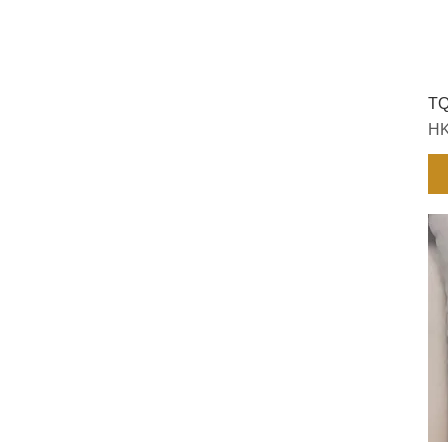
TQ
價
HK