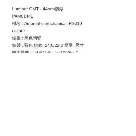
Luminor GMT - 44mm腕錶
PAM01441
機芯 : Automatic mechanical, P.9010
calibre
錶框 : 黑色陶瓷
錶帶 : 藍色 縫線, 24.0/22.0 標準 尺寸
防水性能 : "可達10巴（～100米）"
功能 : Hours, minutes, small seconds,
date, GMT
歡迎查詢：
WhatsApp:
+852 9686 3893