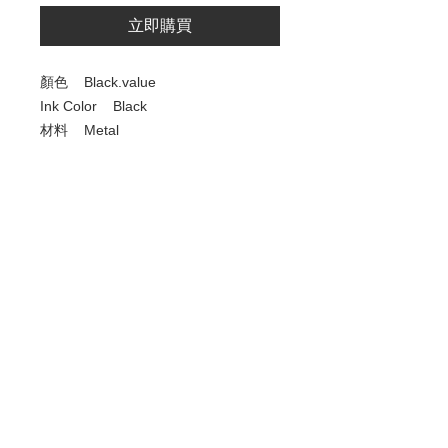
立即購買
顏色 Black.value
Ink Color Black
材料 Metal
商品尺寸 L x W x H 5.5 x 0.6 x 0.5
英吋
歡迎查詢：
WhatsApp:
+852 9686 3893
© 2022 by Luxury Watch & Jewellery,
a subsidiary of Junma Watch Group