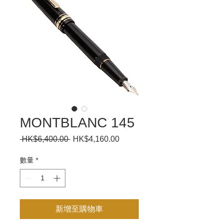
MONTBLANC 145
 HK$6,400.00 
一
HK$4,160.00
促
般
銷
價
價
數量
*
格
格
新增至購物車