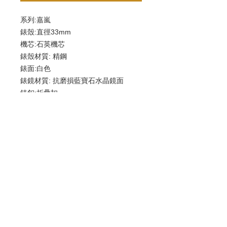
系列:嘉嵐
錶殼:直徑33mm
機芯:石英機芯
錶殼材質: 精鋼
錶面:白色
錶鏡材質: 抗磨損藍寶石水晶鏡面
錶釦:折疊扣
防水: 30米
歡迎查詢：
WhatsApp:
+852 9686 3893