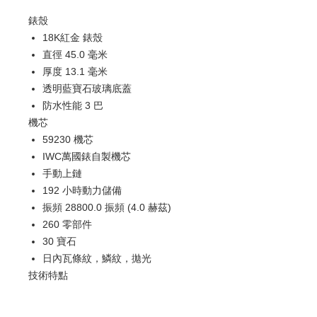
錶殼
18K紅金 錶殼
直徑 45.0 毫米
厚度 13.1 毫米
透明藍寶石玻璃底蓋
防水性能 3 巴
機芯
59230 機芯
IWC萬國錶自製機芯
手動上鏈
192 小時動力儲備
振頻 28800.0 振頻 (4.0 赫茲)
260 零部件
30 寶石
日內瓦條紋，鱗紋，拋光
技術特點
8日動力儲備
兩位數數字大型日期顯示