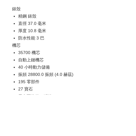
錶殼
精鋼 錶殼
直徑 37.0 毫米
厚度 10.8 毫米
防水性能 3 巴
機芯
35700 機芯
自動上鏈機芯
40 小時動力儲備
振頻 28800.0 振頻 (4.0 赫茲)
195 零部件
27 寶石
日內瓦條紋，鱗紋
技術特點
第二時區時間顯示
雙面防反光凸狀藍寶石玻璃錶鏡
中央秒針附掣停裝置