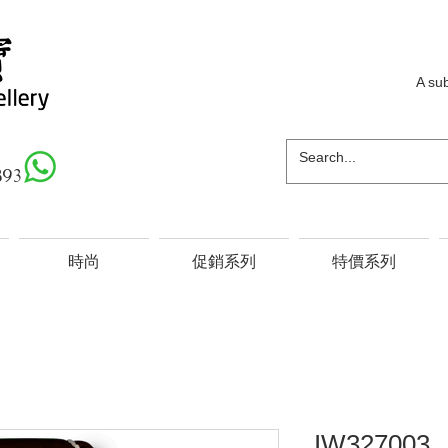
A su
893
時尚
促銷系列
特價系列
IW327003