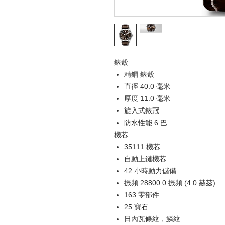
錶殼
精鋼 錶殼
直徑 40.0 毫米
厚度 11.0 毫米
旋入式錶冠
防水性能 6 巴
機芯
35111 機芯
自動上鏈機芯
42 小時動力儲備
振頻 28800.0 振頻 (4.0 赫茲)
163 零部件
25 寶石
日內瓦條紋，鱗紋