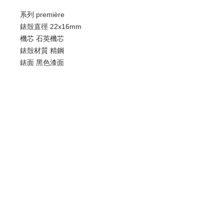
系列 première
錶殼直徑 22x16mm
機芯 石英機芯
錶殼材質 精鋼
錶面 黑色漆面
錶鏡材質 抗磨損藍寶石水晶鏡面
防水 30米
歡迎查詢：
WhatsApp:
+852 9686 3893
© 2022 by Luxury Watch & Jewellery,
a subsidiary of Junma Watch Group