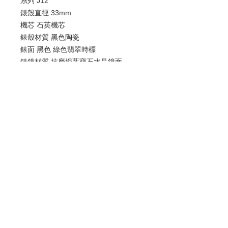
系列 J12
錶殼直徑 33mm
機芯 石英機芯
錶殼材質 黑色陶瓷
錶面 黑色 綠色翡翠時標
錶鏡材質 抗磨損藍寶石水晶鏡面
防水 200米
歡迎查詢：
WhatsApp:
+852 9686 3893
© 2022 by Luxury Watch & Jewellery,
a subsidiary of Junma Watch Group
B 類註冊號碼：B-B-23-09-01591