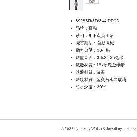
8928BR/8D/844 DD0D
品牌：寶璣
系列：那不勒斯王后
機芯類型：自動機械
動力儲備：38小時
錶盤直徑：33x24.95毫米
錶殼材質 : 18k玫瑰金鑲鑽
錶盤材質 : 鑲鑽
錶鏡材質 : 藍寶石水晶玻璃
防水深度：30米
© 2022 by Luxury Watch & Jewellery, a subsi