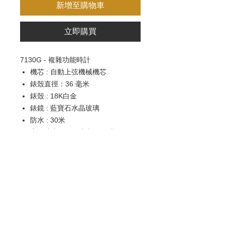
新增至購物車
立即購買
7130G
-
複雜功能時計
機芯 : 自動上弦機械機芯
錶殼直徑：36 毫米
錶殼 : 18K白金
錶鏡 : 藍寶石水晶玻璃
防水 : 30米
寶石鑲嵌 : 錶圈鑲嵌62顆鑽石。針
扣鑲嵌27顆鑽石。
錶帶 : 方形鱗紋鱷魚皮
錶扣 : 針扣
歡迎查詢：