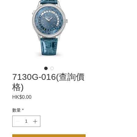
7130G-016(查詢價
格)
HK$0.00
價
格
數量
*