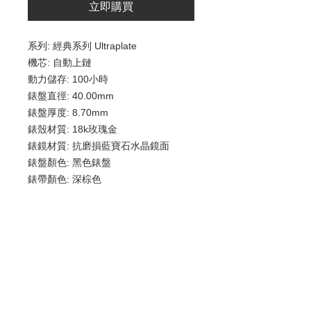
立即購買
系列
:
經典系列
Ultraplate
機芯
:
自動上鏈
動力儲存
: 100
小時
錶盤直徑
: 40.00mm
錶盤厚度
: 8.70mm
錶殼材質
: 18k
玫瑰金
錶鏡材質
:
抗磨損藍寶石水晶鏡面
錶盤顏色
:
黑色錶盤
錶帶顏色
:
深棕色
錶帶材質
:
短吻鱷魚皮錶帶
抗水
: 3bar
錶釦
:
折疊扣
日曆顯示