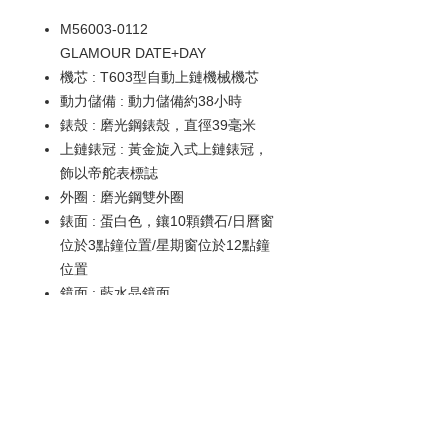
M56003-0112
GLAMOUR DATE+DAY
機芯 : T603型自動上鏈機械機芯
動力儲備 : 動力儲備約38小時
錶殼 : 磨光鋼錶殼，直徑39毫米
上鏈錶冠 : 黃金旋入式上鏈錶冠，
飾以帝舵表標誌
外圈 : 磨光鋼雙外圈
錶面 : 蛋白色，鑲10顆鑽石/日曆窗
位於3點鐘位置/星期窗位於12點鐘
位置
鏡面 : 藍水晶鏡面
錶帶 : 黃金及鋼錶帶，配摺扣及保
險扣
防水深度 : 防水深達100米（330
呎）