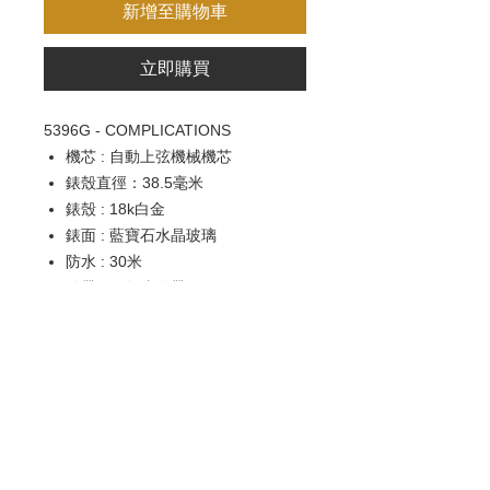
新增至購物車
立即購買
5396G - COMPLICATIONS
機芯 : 自動上弦機械機芯
錶殼直徑：38.5毫米
錶殼 : 18k白金
錶面 : 藍寶石水晶玻璃
防水 : 30米
錶帶 : 鱷魚皮錶帶
錶扣 : 折疊式
功能 : 視窗式星期、日期和月份顯
示。月相和晝/夜顯示。中心大秒針
歡迎查詢：