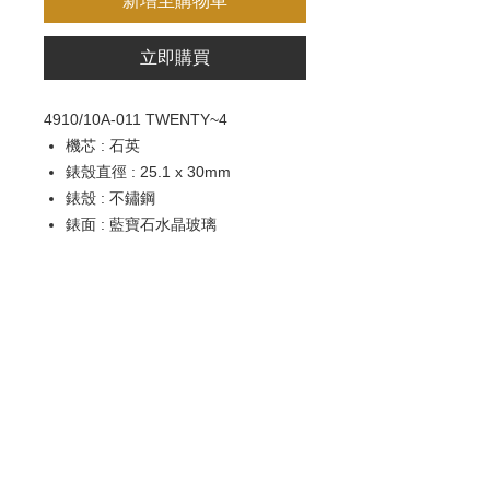
新增至購物車
立即購買
4910/10A-011 TWENTY~4
機芯 : 石英
錶殼直徑 : 25.1 x 30mm
錶殼 : 不鏽鋼
錶面 : 藍寶石水晶玻璃
防水 : 30米
錶帶：金屬鍊帶
錶扣 : 折疊扣
歡迎查詢：
WhatsApp:
+852 9686 3893