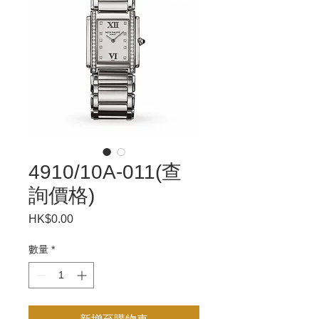
4910/10A-011(查
詢價格)
HK$0.00
價
格
數量
*