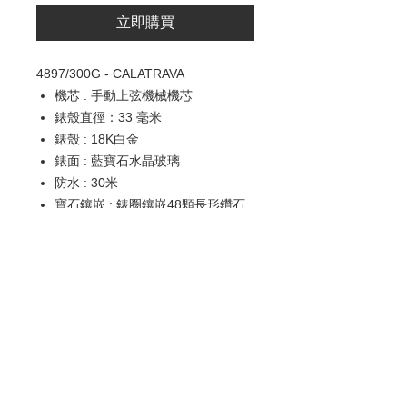
立即購買
4897/300G
-
CALATRAVA
機芯 : 手動上弦機械機芯
錶殼直徑：33 毫米
錶殼 : 18K白金
錶面 : 藍寶石水晶玻璃
防水 : 30米
寶石鑲嵌 : 錶圈鑲嵌48顆長形鑽石 ,
針扣鑲嵌6 顆長形鑽石
錶帶 : 午夜藍緞面
錶扣 : 針扣
歡迎查詢：
WhatsApp:
+852 9686 3893