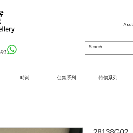
A su
893
時尚
促銷系列
特價系列
28138G02