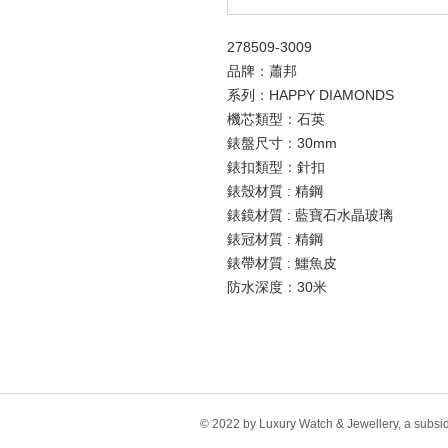
278509-3009
品牌：蕭邦
系列：HAPPY DIAMONDS
機芯類型：石英
錶盤尺寸：30mm
錶扣類型：針扣
錶殼材質 : 精鋼
錶鏡材質 : 藍寶石水晶玻璃
錶冠材質 : 精鋼
錶帶材質 : 鱷魚皮
防水深度：30米
© 2022 by Luxury Watch & Jewellery, a subsi