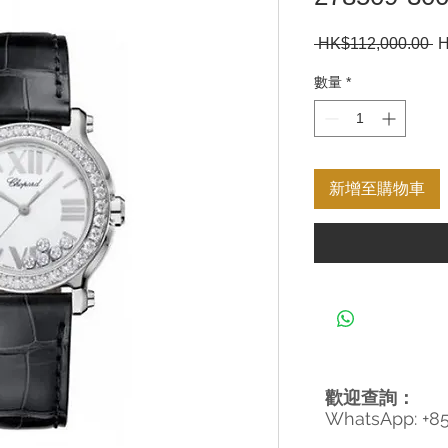
 HK$112,000.00 
一
H
般
數量
*
價
格
新增至購物車
歡迎查詢：
WhatsApp: +8