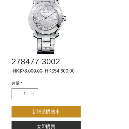
278477-3002
 HK$78,000.00 
一
HK$54,600.00
促
般
銷
價
價
數量
*
格
格
新增至購物車
立即購買