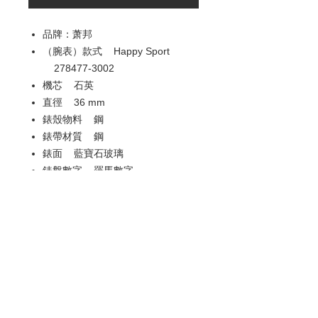
品牌：萧邦
（腕表）款式 Happy Sport
278477-3002
機芯 石英
直徑 36 mm
錶殼物料 鋼
錶帶材質 鋼
錶面 藍寶石玻璃
錶盤數字 羅馬數字
防水 30 米
附帶功能
日期
歡迎查詢：