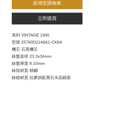
新增至購物車
立即購買
系列 VINTAGE 1945
型號 25760D11A661-CK6A
機芯 石英機芯
錶盤直徑 23.3x34mm
錶盤厚度 8.15mm
錶殼材質 精鋼
錶鏡材質 抗磨損藍寶石水晶鏡面
錶盤 銀灰色放射紋
錶帶 鱷魚皮
防水30米
日期 鑽石