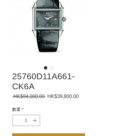
25760D11A661-
CK6A
 HK$94,000.00 
一
HK$39,800.00
促
般
銷
價
價
數量
*
格
格