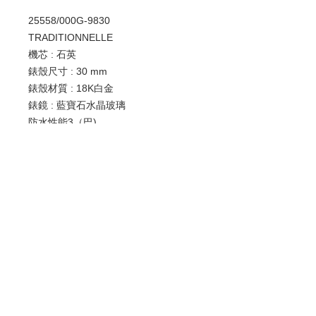
25558/000G-9830
TRADITIONNELLE
機芯 : 石英
錶殼尺寸 : 30 mm
錶殼材質 : 18K白金
錶鏡 : 藍寶石水晶玻璃
防水性能3（巴)
帶扣 : 針扣
錶帶 : 皮革
歡迎查詢：
WhatsApp:
+852 9686 3893