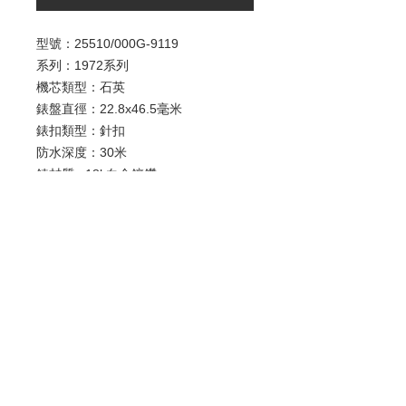
型號：25510/000G-9119
系列：1972系列
機芯類型：石英
錶盤直徑：22.8x46.5毫米
錶扣類型：針扣
防水深度：30米
錶材質 : 18k白金鑲鑽
錶鏡材質 : 藍寶石水晶玻璃
錶帶材質 : 絹帶
歡迎查詢：
WhatsApp:
+852 9686 3893