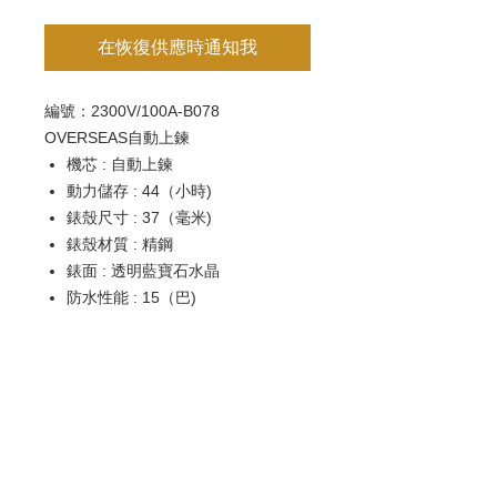
在恢復供應時通知我
編號：2300V/100A-B078
OVERSEAS自動上鍊
機芯 : 自動上鍊
動力儲存 : 44（小時)
錶殼尺寸 : 37（毫米)
錶殼材質 : 精鋼
錶面 : 透明藍寶石水晶
防水性能 : 15（巴)
腕錶錶帶材質 : 精鋼, 橡膠 , 密西西
比鱷魚皮
錶扣 : 摺疊式
顯示 : 小時, 分鐘, 小秒針