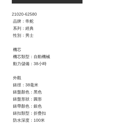
21020-62580
品牌：帝舵
系列：經典
性別：男士
機芯
機芯類型：自動機械
動力儲備：38小時
外觀
錶徑：38毫米
錶盤顏色：黑色
錶盤形狀：圓形
錶帶顏色：銀色
錶扣類型：折疊扣
防水深度：100米