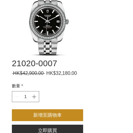
21020-0007
 HK$42,900.00 
一
HK$32,180.00
促
般
銷
價
價
數量
*
格
格
新增至購物車
立即購買