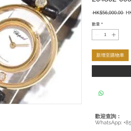
 HK$56,000.00 
一
HK
般
數量
*
價
格
新增至購物車
歡迎查詢：
WhatsApp: +8