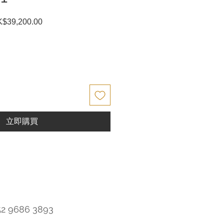
$39,200.00
促
銷
價
格
立即購買
52 9686 3893