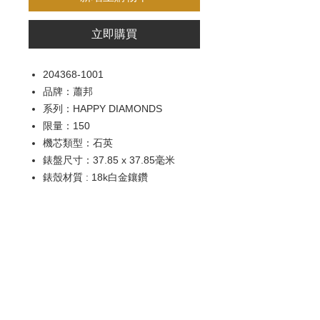
立即購買
204368-1001
品牌：蕭邦
系列：HAPPY DIAMONDS
限量：150
機芯類型：石英
錶盤尺寸：37.85 x 37.85毫米
錶殼材質 : 18k白金鑲鑽
錶盤材質 : 珍珠母貝
錶鏡材質 : 防眩抗刮藍寶石水晶玻
璃
防水深度：30米