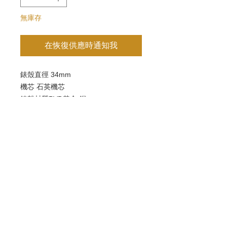
無庫存
在恢復供應時通知我
錶殼直徑 34mm
機芯 石英機芯
錶殼材質PVD黃金 鋼
日期顯示
單向旋轉表圈 夜光
歡迎查詢：
WhatsApp:
+852 9686 3893