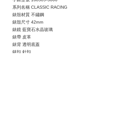
系列名稱 CLASSIC RACING
錶殼材質 不鏽鋼
錶殼尺寸 42mm
錶鏡 藍寶石水晶玻璃
錶帶 皮革
錶背 透明底蓋
錶扣 針扣
防水深度 50m
搭載功能 日期／計時
歡迎查詢：
WhatsApp:
+852 9686 3893