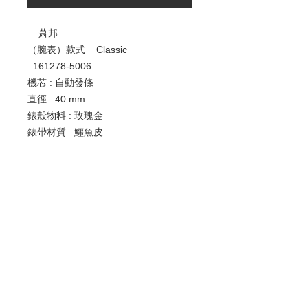
萧邦
（腕表）款式 Classic
161278-5006
機芯 : 自動發條
直徑 : 40 mm
錶殼物料 : 玫瑰金
錶帶材質 : 鱷魚皮
錶面 : 藍寶石玻璃
防水深度：30米
功能 : 日期
歡迎查詢：
WhatsApp:
+852 9686 3893