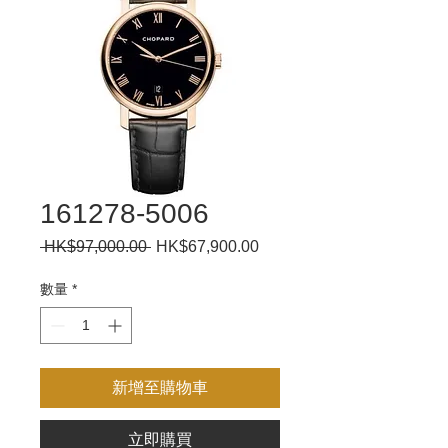
161278-5006
 HK$97,000.00 
一
HK$67,900.00
促
般
銷
價
價
數量
*
格
格
新增至購物車
立即購買