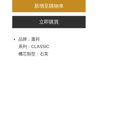
新增至購物車
立即購買
品牌：蕭邦
系列：CLASSIC
機芯類型：石英
錶盤尺寸：32毫米
錶殼材質：18K白金
防水 : 30 米
歡迎查詢：
WhatsApp:
+852 9686 3893