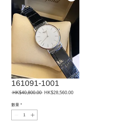
161091-1001
 HK$40,800.00 
一
HK$28,560.00
促
般
銷
價
價
數量
*
格
格