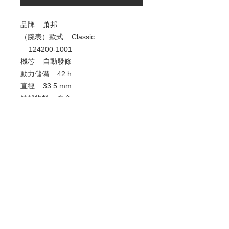
品牌 萧邦
（腕表）款式 Classic
124200-1001
機芯 自動發條
動力儲備 42 h
直徑 33.5 mm
錶殼物料 白金
錶面 藍寶石玻璃
防水 30 米
歡迎查詢：
WhatsApp:
+852 9686 3893