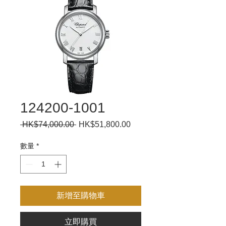
124200-1001
 HK$74,000.00 
一
HK$51,800.00
促
般
銷
價
價
數量
*
格
格
新增至購物車
立即購買