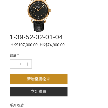
1-39-52-02-01-04
 HK$107,000.00 
一
HK$74,900.00
促
般
銷
價
價
數量
*
格
格
新增至購物車
立即購買
系列 復古