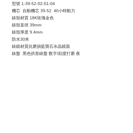
型號
1-39-52-02-01-04
機芯
自動機芯
39-52 40小時動力
錶殼材質
18K玫瑰金色
錶殼直徑 39mm
錶殼
厚度 9.4mm
防水30米
錶鏡材質抗磨損藍寶石水晶鏡面
錶盤 黑色拱形錶盤 数字/刻度打磨 夜
光指針
錶帶
鱷魚皮
錶扣 18K玫瑰金
針扣
歡迎查詢：
WhatsApp:
+852 9686 3893